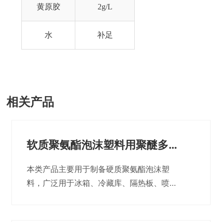
黄原胶
2g/L
水
补足
相关产品
软质聚氨酯泡沫塑料用聚醚多元
醇
本类产品主要用于制备硬质聚氨酯泡沫塑
料，广泛用于冰箱、冷藏库、隔热板、喷
涂、消毒柜、热力管线、建筑等领域。制得
的产品导热系数低，尺寸稳定性好。同时也