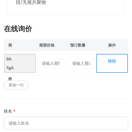
段/无规共聚物
在线询价
商
期望价格
预订数量
操作
移除
品
50.
移除
名
7g/L
啶虫
称
添加一行
脒•
氟虫
腈S
姓名
C