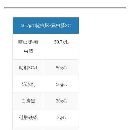
50.7g/L啶虫脒•氟虫腈SC
啶虫脒•氟
50.7g/L
虫腈
助剂SC-1
50g/L
防冻剂
50g/L
白炭黑
20g/L
硅酸镁铝
3g/L