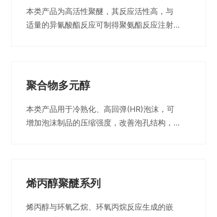
用聚醚多元醇
本类产品为高活性聚醚，其反应活性高，与
适量的异氰酸酯反应可制得聚氨酯反应注射
模塑(RIM)制品。用其制备的冷熟化高回弹制
品如汽车座垫、交通运输工具坐垫、汽车方
向盘、仪表板、扶手等汽车内饰件及家具等
具有优良的回弹性、压缩性和舒适感。
聚合物多元醇
本类产品用于冷熟化、高回弹(HR)泡沫，可
增加泡沫制品的压缩强度，改善泡孔结构，
并可增加泡孔的开孔性，配方可调范围较
宽。
烯丙醇聚醚系列
烯丙醇与环氧乙烷、环氧丙烷反应生成的嵌