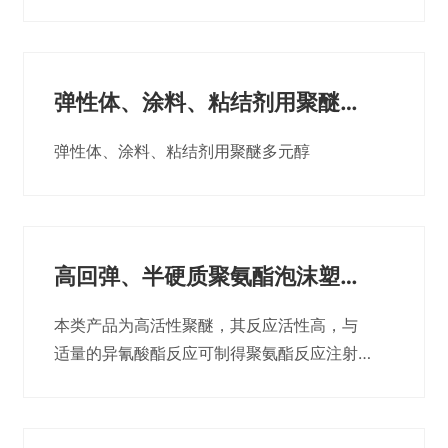
涂、消毒柜、热力管线、建筑等领域。制得
的产品导热系数低，尺寸稳定性好。同时也
是配制组合聚醚的重要原料。
弹性体、涂料、粘结剂用聚醚多
元醇
弹性体、涂料、粘结剂用聚醚多元醇
高回弹、半硬质聚氨酯泡沫塑料
用聚醚多元醇
本类产品为高活性聚醚，其反应活性高，与
适量的异氰酸酯反应可制得聚氨酯反应注射
模塑(RIM)制品。用其制备的冷熟化高回弹制
品如汽车座垫、交通运输工具坐垫、汽车方
向盘、仪表板、扶手等汽车内饰件及家具等