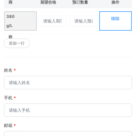
商
期望价格
预订数量
操作
移除
品
380
移除
名
g/L
硫双
称
添加一行
威S
C
姓名
手机
邮箱